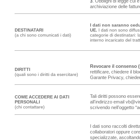
Obblighi di legge cui è
archiviazione delle fattu
I dati non saranno ceduti
DESTINATARI
UE.
I dati non sono diffu
(a chi sono comunicati i dati)
categorie di destinatari: l
interno incaricato del tra
Revocare il consenso (C
DIRITTI
rettificare, chiedere il b
(quali sono i diritti da esercitare)
Garante Privacy, chiedere 
Tali diritti possono esser
COME ACCEDERE AI DATI
all'indirizzo email
vb@vin
PERSONALI
(chi contattare)
scrivendo nell’oggetto “a
I dati sono raccolti dire
collaboratori oppure cons
specializzate, ascoltando