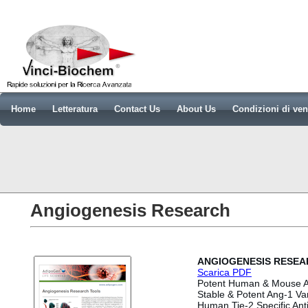
Home
Letteratura
Contact Us
About Us
Condizioni di ven
Angiogenesis Research
ANGIOGENESIS RESEA
Scarica PDF
Potent Human & Mouse An
Stable & Potent Ang-1 Var
Human Tie-2 Specific Ant