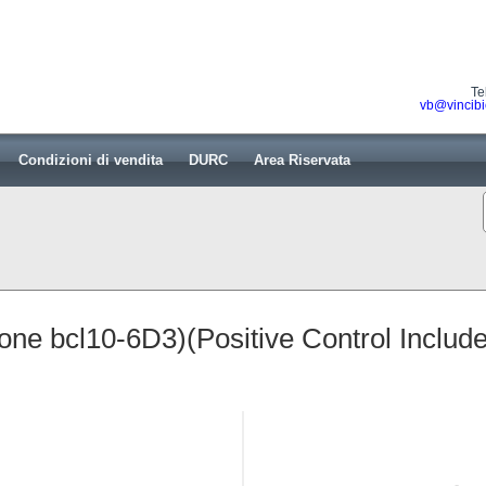
Te
vb@vincibi
Condizioni di vendita
DURC
Area Riservata
lone bcl10-6D3)(Positive Control Inclu