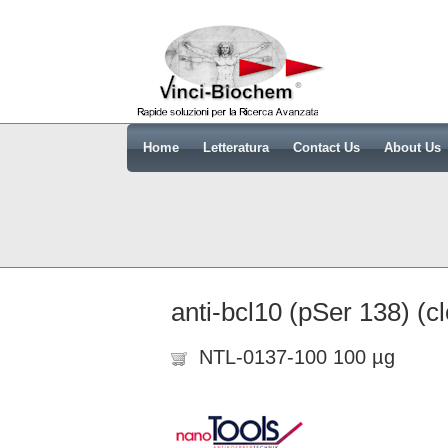
Home
Letteratura
Contact Us
About Us
anti-bcl10 (pSer 138) (c
NTL-0137-100 100 µg