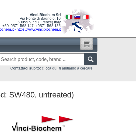
Vinci-Biochem Srl
Via Ponte di Bagnolo, 10
50059 Vinci (Firenze) Italy
l: +39 0571 568 147 e 0571 568 135
ochem.it
-
https://www.vincibiochem.it
Contattaci subito:
clicca qui, ti aiutiamo a cercare
ded: SW480, untreated)