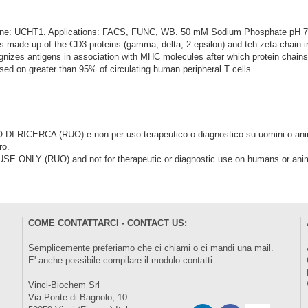
lone: UCHT1. Applications: FACS, FUNC, WB. 50 mM Sodium Phosphate pH 
made up of the CD3 proteins (gamma, delta, 2 epsilon) and teh zeta-chain in 
nizes antigens in association with MHC molecules after which protein chains
sed on greater than 95% of circulating human peripheral T cells.
CERCA (RUO) e non per uso terapeutico o diagnostico su uomini o animal
ro.
LY (RUO) and not for therapeutic or diagnostic use on humans or anima
COME CONTATTARCI - CONTACT US:
Semplicemente preferiamo che ci chiami o ci mandi una mail.
E' anche possibile compilare il modulo
contatti
Vinci-Biochem Srl
Via Ponte di Bagnolo, 10