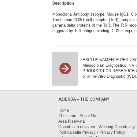
Description
Monoclonal Antibody. Isotype: Mouse IgG1. C
The human CD3/T cell receptor (TcR) complex is 
gamma/delta proteins of the TcR. The TcR recog
triggered by TcR antigen binding. CD3 is expres
ESCLUSIVAMENTE PER USO DI RI
Medico o un Diagnostico in Vit
PRODUCT FOR RESEARCH USE ON
or an In-Vitro Diagnostic (IVD).
AZIENDA – THE COMPANY
Home
Chi siamo - About Us
Area Riservata
Opportunità di lavoro - Working Opportunity
Politica sulla Privacy - Privacy Policy