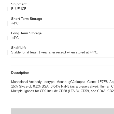
Shipment
BLUE ICE
Short Term Storage
+4°C
Long Term Storage
+4°C
Shelf Life
Stable for at least 1 year after receipt when stored at +4°C.
Description
Monoclonal Antibody. Isotype: Mouse IgG2akappa. Clone: 1E7E8. A
15% Glycerol, 0.2% BSA, 0.04% NaN3 (as a preservative). Human CD2 is
Multiple ligands for CD2 include CD58 (LFA-3), CD59, and CD48. CD2 m