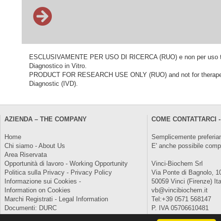
ESCLUSIVAMENTE PER USO DI RICERCA (RUO) e non per uso terapeu
Diagnostico in Vitro.
PRODUCT FOR RESEARCH USE ONLY (RUO) and not for therapeutic o
Diagnostic (IVD).
AZIENDA – THE COMPANY
COME CONTATTARCI -
Home
Semplicemente preferiam
Chi siamo - About Us
E' anche possibile comp
Area Riservata
Opportunità di lavoro - Working Opportunity
Vinci-Biochem Srl
Politica sulla Privacy - Privacy Policy
Via Ponte di Bagnolo, 1
Informazione sui Cookies -
50059 Vinci (Firenze) Ita
Information on Cookies
vb@vincibiochem.it
Marchi Registrati - Legal Information
Tel:+39 0571 568147
Documenti: DURC
P. IVA 05706610481