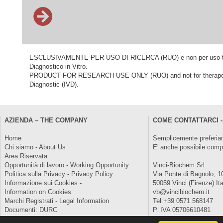
ESCLUSIVAMENTE PER USO DI RICERCA (RUO) e non per uso terapeu
Diagnostico in Vitro.
PRODUCT FOR RESEARCH USE ONLY (RUO) and not for therapeutic o
Diagnostic (IVD).
AZIENDA – THE COMPANY
COME CONTATTARCI -
Home
Semplicemente preferiam
Chi siamo - About Us
E' anche possibile comp
Area Riservata
Opportunità di lavoro - Working Opportunity
Vinci-Biochem Srl
Politica sulla Privacy - Privacy Policy
Via Ponte di Bagnolo, 1
Informazione sui Cookies -
50059 Vinci (Firenze) Ita
Information on Cookies
vb@vincibiochem.it
Marchi Registrati - Legal Information
Tel:+39 0571 568147
Documenti: DURC
P. IVA 05706610481