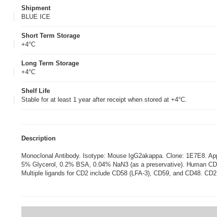
Shipment
BLUE ICE
Short Term Storage
+4°C
Long Term Storage
+4°C
Shelf Life
Stable for at least 1 year after receipt when stored at +4°C.
Description
Monoclonal Antibody. Isotype: Mouse IgG2akappa. Clone: 1E7E8. A
5% Glycerol, 0.2% BSA, 0.04% NaN3 (as a preservative). Human CD2 is a
Multiple ligands for CD2 include CD58 (LFA-3), CD59, and CD48. CD2 m