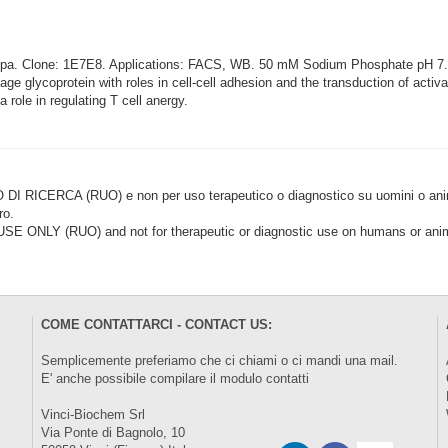
ppa. Clone: 1E7E8. Applications: FACS, WB. 50 mM Sodium Phosphate pH 7
 glycoprotein with roles in cell-cell adhesion and the transduction of activat
ole in regulating T cell anergy.
CERCA (RUO) e non per uso terapeutico o diagnostico su uomini o animal
ro.
LY (RUO) and not for therapeutic or diagnostic use on humans or anima
COME CONTATTARCI - CONTACT US:
Semplicemente preferiamo che ci chiami o ci mandi una mail.
E' anche possibile compilare il modulo
contatti
Vinci-Biochem Srl
Via Ponte di Bagnolo, 10