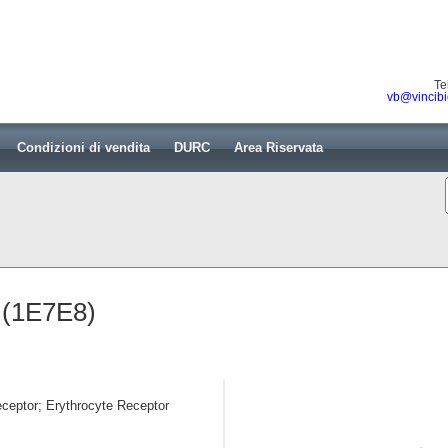
Te
vb@vincibi
Condizioni di vendita
DURC
Area Riservata
 (1E7E8)
ceptor; Erythrocyte Receptor