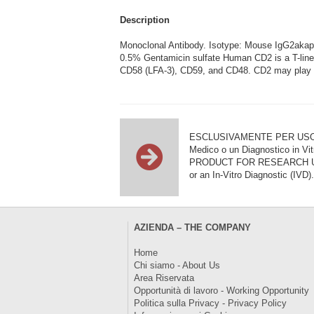
Description
Monoclonal Antibody. Isotype: Mouse IgG2aka
0.5% Gentamicin sulfate Human CD2 is a T-lineage
CD58 (LFA-3), CD59, and CD48. CD2 may play a r
ESCLUSIVAMENTE PER USO DI RI
Medico o un Diagnostico in Vit
PRODUCT FOR RESEARCH USE ON
or an In-Vitro Diagnostic (IVD).
AZIENDA – THE COMPANY
Home
Chi siamo - About Us
Area Riservata
Opportunità di lavoro - Working Opportunity
Politica sulla Privacy - Privacy Policy