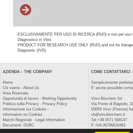
ESCLUSIVAMENTE PER USO DI RICERCA (RUO) e non per uso terapeu
Diagnostico in Vitro.
PRODUCT FOR RESEARCH USE ONLY (RUO) and not for therapeutic o
Diagnostic (IVD).
AZIENDA – THE COMPANY
COME CONTATTARCI -
Home
Semplicemente preferiam
Chi siamo - About Us
E' anche possibile comp
Area Riservata
Opportunità di lavoro - Working Opportunity
Vinci-Biochem Srl
Politica sulla Privacy - Privacy Policy
Via Ponte di Bagnolo, 1
Informazione sui Cookies -
50059 Vinci (Firenze) Ita
Information on Cookies
vb@vincibiochem.it
Marchi Registrati - Legal Information
Tel:+39 0571 568147
Documenti: DURC
P. IVA 05706610481