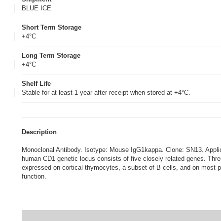
BLUE ICE
Short Term Storage
+4°C
Long Term Storage
+4°C
Shelf Life
Stable for at least 1 year after receipt when stored at +4°C.
Description
Monoclonal Antibody. Isotype: Mouse IgG1kappa. Clone: SN13. App
human CD1 genetic locus consists of five closely related genes. Thre
expressed on cortical thymocytes, a subset of B cells, and on most pr
function.