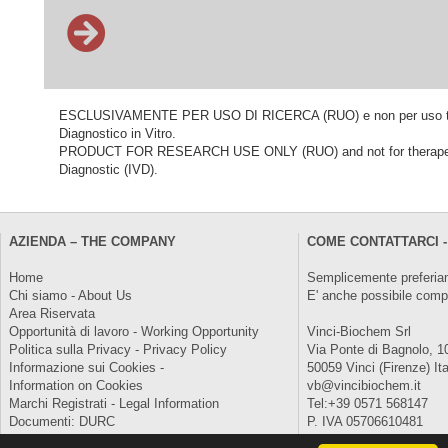
ESCLUSIVAMENTE PER USO DI RICERCA (RUO) e non per uso terapeu
Diagnostico in Vitro.
PRODUCT FOR RESEARCH USE ONLY (RUO) and not for therapeutic o
Diagnostic (IVD).
AZIENDA – THE COMPANY
COME CONTATTARCI -
Home
Semplicemente preferiam
Chi siamo - About Us
E' anche possibile comp
Area Riservata
Opportunità di lavoro - Working Opportunity
Vinci-Biochem Srl
Politica sulla Privacy - Privacy Policy
Via Ponte di Bagnolo, 1
Informazione sui Cookies -
50059 Vinci (Firenze) Ita
Information on Cookies
vb@vincibiochem.it
Marchi Registrati - Legal Information
Tel:+39 0571 568147
Documenti: DURC
P. IVA 05706610481