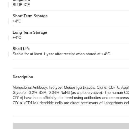
BLUE ICE
Short Term Storage
+4°C
Long Term Storage
+4°C
Shelf Life
Stable for at least 1 year after receipt when stored at +4°C.
Description
Monoclonal Antibody. Isotype: Mouse IgG1kappa. Clone: CB-T6. Ap
Glycerol, 0.2% BSA, 0.04% NaN3 (as a preservative). The human CD1 
CD1c) have been officially clustered using antibodies and are express
CD1a+/CD11c+ dendritic cells are direct precursors of Langerhans cell