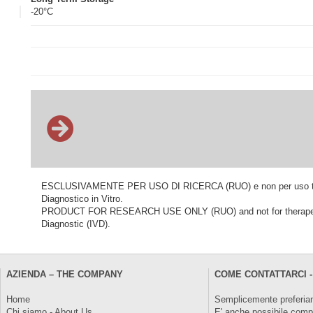
-20°C
ESCLUSIVAMENTE PER USO DI RICERCA (RUO) e non per uso terapeu
Diagnostico in Vitro.
PRODUCT FOR RESEARCH USE ONLY (RUO) and not for therapeutic o
Diagnostic (IVD).
AZIENDA – THE COMPANY
COME CONTATTARCI -
Home
Semplicemente preferiam
Chi siamo - About Us
E' anche possibile comp