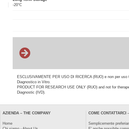
-20°C
ESCLUSIVAMENTE PER USO DI RICERCA (RUO) e non per uso terapeu
Diagnostico in Vitro.
PRODUCT FOR RESEARCH USE ONLY (RUO) and not for therapeutic o
Diagnostic (IVD).
AZIENDA – THE COMPANY
COME CONTATTARCI -
Home
Semplicemente preferiam
Chi siamo - About Us
E' anche possibile comp