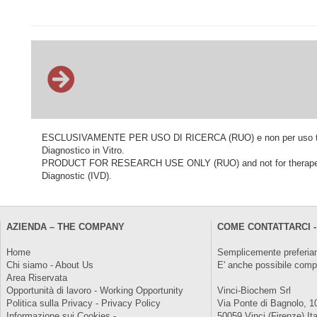
ESCLUSIVAMENTE PER USO DI RICERCA (RUO) e non per uso terapeu
Diagnostico in Vitro.
PRODUCT FOR RESEARCH USE ONLY (RUO) and not for therapeutic o
Diagnostic (IVD).
AZIENDA – THE COMPANY
COME CONTATTARCI -
Home
Semplicemente preferiam
Chi siamo - About Us
E' anche possibile comp
Area Riservata
Opportunità di lavoro - Working Opportunity
Vinci-Biochem Srl
Politica sulla Privacy - Privacy Policy
Via Ponte di Bagnolo, 1
Informazione sui Cookies -
50059 Vinci (Firenze) Ita