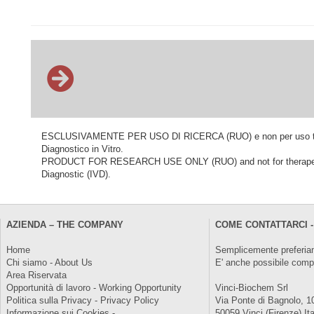
ESCLUSIVAMENTE PER USO DI RICERCA (RUO) e non per uso terapeu
Diagnostico in Vitro.
PRODUCT FOR RESEARCH USE ONLY (RUO) and not for therapeutic o
Diagnostic (IVD).
AZIENDA – THE COMPANY
COME CONTATTARCI -
Home
Semplicemente preferiam
Chi siamo - About Us
E' anche possibile comp
Area Riservata
Opportunità di lavoro - Working Opportunity
Vinci-Biochem Srl
Politica sulla Privacy - Privacy Policy
Via Ponte di Bagnolo, 1
Informazione sui Cookies -
50059 Vinci (Firenze) Ita