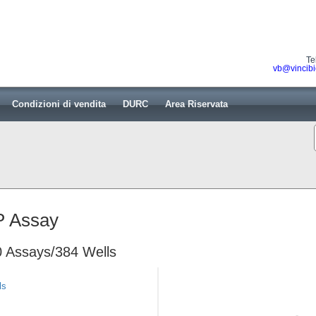
Te
vb@vincibi
Condizioni di vendita
DURC
Area Riservata
P Assay
 Assays/384 Wells
ls