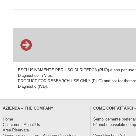
ESCLUSIVAMENTE PER USO DI RICERCA (RUO) e non per uso terapeu
Diagnostico in Vitro.
PRODUCT FOR RESEARCH USE ONLY (RUO) and not for therapeutic o
Diagnostic (IVD).
AZIENDA – THE COMPANY
COME CONTATTARCI -
Home
Semplicemente preferiam
Chi siamo - About Us
E' anche possibile comp
Area Riservata
Opportunità di lavoro - Working Opportunity
Vinci-Biochem Srl