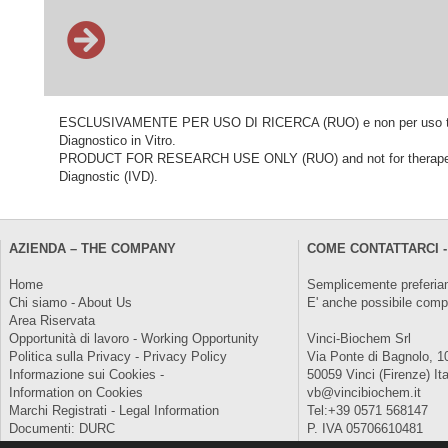
ESCLUSIVAMENTE PER USO DI RICERCA (RUO) e non per uso terapeu
Diagnostico in Vitro.
PRODUCT FOR RESEARCH USE ONLY (RUO) and not for therapeutic o
Diagnostic (IVD).
AZIENDA – THE COMPANY
COME CONTATTARCI -
Home
Semplicemente preferiam
Chi siamo - About Us
E' anche possibile comp
Area Riservata
Opportunità di lavoro - Working Opportunity
Vinci-Biochem Srl
Politica sulla Privacy - Privacy Policy
Via Ponte di Bagnolo, 1
Informazione sui Cookies -
50059 Vinci (Firenze) Ita
Information on Cookies
vb@vincibiochem.it
Marchi Registrati - Legal Information
Tel:+39 0571 568147
Documenti: DURC
P. IVA 05706610481