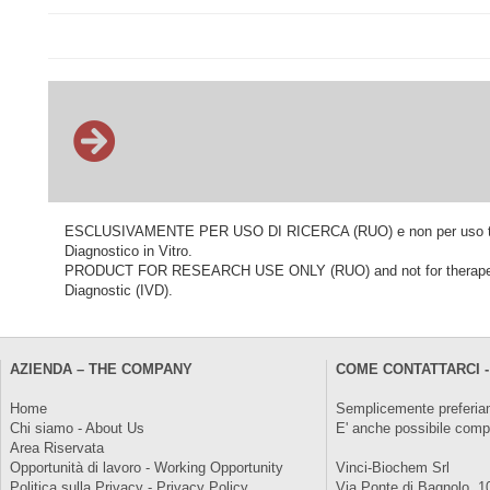
ESCLUSIVAMENTE PER USO DI RICERCA (RUO) e non per uso terapeu
Diagnostico in Vitro.
PRODUCT FOR RESEARCH USE ONLY (RUO) and not for therapeutic o
Diagnostic (IVD).
AZIENDA – THE COMPANY
COME CONTATTARCI -
Home
Semplicemente preferiam
Chi siamo - About Us
E' anche possibile comp
Area Riservata
Opportunità di lavoro - Working Opportunity
Vinci-Biochem Srl
Politica sulla Privacy - Privacy Policy
Via Ponte di Bagnolo, 1