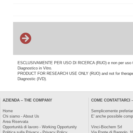
ESCLUSIVAMENTE PER USO DI RICERCA (RUO) e non per uso terapeu
Diagnostico in Vitro.
PRODUCT FOR RESEARCH USE ONLY (RUO) and not for therapeutic o
Diagnostic (IVD).
AZIENDA – THE COMPANY
COME CONTATTARCI -
Home
Semplicemente preferiam
Chi siamo - About Us
E' anche possibile comp
Area Riservata
Opportunità di lavoro - Working Opportunity
Vinci-Biochem Srl
Politica sulla Privacy - Privacy Policy
Via Ponte di Bagnolo, 1