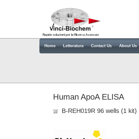
Home
Letteratura
Contact Us
About Us
Human ApoA ELISA
B-REH019R 96 wells (1 kit)