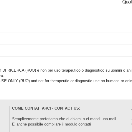
CERCA (RUO) e non per uso terapeutico o diagnostico su uomini o animal
ro.
LY (RUO) and not for therapeutic or diagnostic use on humans or anima
COME CONTATTARCI - CONTACT US:
Semplicemente preferiamo che ci chiami o ci mandi una mail.
E' anche possibile compilare il modulo
contatti