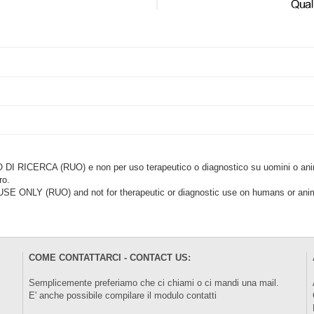
CERCA (RUO) e non per uso terapeutico o diagnostico su uomini o animal
ro.
LY (RUO) and not for therapeutic or diagnostic use on humans or anima
COME CONTATTARCI - CONTACT US:
Semplicemente preferiamo che ci chiami o ci mandi una mail.
E' anche possibile compilare il modulo
contatti