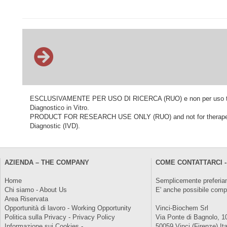
ESCLUSIVAMENTE PER USO DI RICERCA (RUO) e non per uso terapeu
Diagnostico in Vitro.
PRODUCT FOR RESEARCH USE ONLY (RUO) and not for therapeutic o
Diagnostic (IVD).
AZIENDA – THE COMPANY
COME CONTATTARCI -
Home
Semplicemente preferiam
Chi siamo - About Us
E' anche possibile comp
Area Riservata
Opportunità di lavoro - Working Opportunity
Vinci-Biochem Srl
Politica sulla Privacy - Privacy Policy
Via Ponte di Bagnolo, 1
Informazione sui Cookies -
50059 Vinci (Firenze) Ita