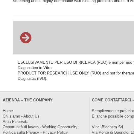
screening and is highly compatible with existing protocols across a wi
ESCLUSIVAMENTE PER USO DI RICERCA (RUO) e non per uso terapeu
Diagnostico in Vitro.
PRODUCT FOR RESEARCH USE ONLY (RUO) and not for therapeutic o
Diagnostic (IVD).
AZIENDA – THE COMPANY
COME CONTATTARCI -
Home
Semplicemente preferiam
Chi siamo - About Us
E' anche possibile comp
Area Riservata
Opportunità di lavoro - Working Opportunity
Vinci-Biochem Srl
Politica sulla Privacy - Privacy Policy
Via Ponte di Bagnolo, 1