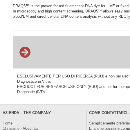
DRAQ5™ is the proven far-red fluorescent DNA dye for LIVE or fixed ce
In microscopy and high content screening, DRAQ5™ allows easy nucle
blood/BM and direct cellular DNA content analysis without any RBC lys
ESCLUSIVAMENTE PER USO DI RICERCA (RUO) e non per uso terapeu
Diagnostico in Vitro.
PRODUCT FOR RESEARCH USE ONLY (RUO) and not for therapeutic o
Diagnostic (IVD).
AZIENDA – THE COMPANY
COME CONTATTARCI -
Home
Semplicemente preferiam
Chi siamo - About Us
E' anche possibile comp