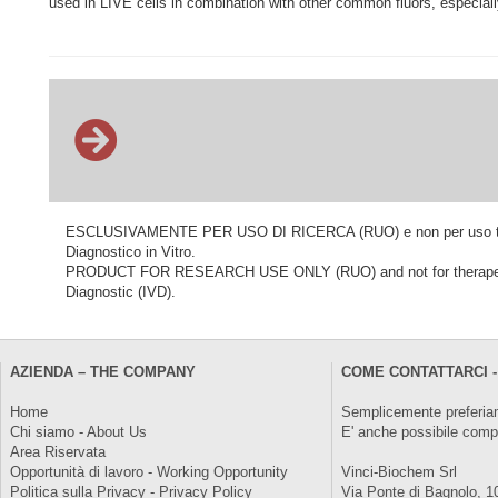
used in LIVE cells in combination with other common fluors, especiall
ESCLUSIVAMENTE PER USO DI RICERCA (RUO) e non per uso terapeu
Diagnostico in Vitro.
PRODUCT FOR RESEARCH USE ONLY (RUO) and not for therapeutic o
Diagnostic (IVD).
AZIENDA – THE COMPANY
COME CONTATTARCI -
Home
Semplicemente preferiam
Chi siamo - About Us
E' anche possibile comp
Area Riservata
Opportunità di lavoro - Working Opportunity
Vinci-Biochem Srl
Politica sulla Privacy - Privacy Policy
Via Ponte di Bagnolo, 1