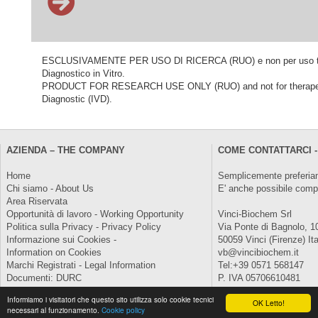
ESCLUSIVAMENTE PER USO DI RICERCA (RUO) e non per uso terapeu
Diagnostico in Vitro.
PRODUCT FOR RESEARCH USE ONLY (RUO) and not for therapeutic o
Diagnostic (IVD).
AZIENDA – THE COMPANY
COME CONTATTARCI -
Home
Semplicemente preferiam
Chi siamo - About Us
E' anche possibile comp
Area Riservata
Opportunità di lavoro - Working Opportunity
Vinci-Biochem Srl
Politica sulla Privacy - Privacy Policy
Via Ponte di Bagnolo, 1
Informazione sui Cookies -
50059 Vinci (Firenze) Ita
Information on Cookies
vb@vincibiochem.it
Marchi Registrati - Legal Information
Tel:+39 0571 568147
Documenti: DURC
P. IVA 05706610481
Informiamo i visitatori che questo sito utilizza solo cookie tecnici
Copyright © 2026 All Rights Reserved.
OK Letto!
necessari al funzionamento.
Cookie policy