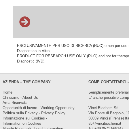
ESCLUSIVAMENTE PER USO DI RICERCA (RUO) e non per uso terapeu
Diagnostico in Vitro.
PRODUCT FOR RESEARCH USE ONLY (RUO) and not for therapeutic o
Diagnostic (IVD).
AZIENDA – THE COMPANY
COME CONTATTARCI -
Home
Semplicemente preferiam
Chi siamo - About Us
E' anche possibile comp
Area Riservata
Opportunità di lavoro - Working Opportunity
Vinci-Biochem Srl
Politica sulla Privacy - Privacy Policy
Via Ponte di Bagnolo, 1
Informazione sui Cookies -
50059 Vinci (Firenze) Ita
Information on Cookies
vb@vincibiochem.it
Marchi Registrati - Legal Information
Tel:+39 0571 568147