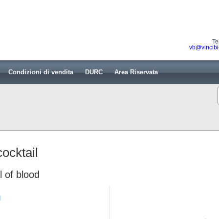
Te
vb@vincibi
Condizioni di vendita
DURC
Area Riservata
cocktail
 of blood
d