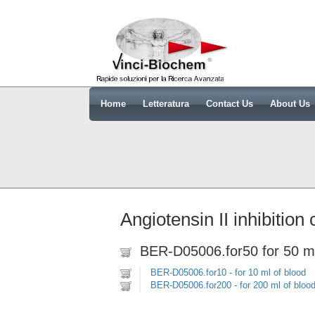
Home
Letteratura
Contact Us
About Us
Angiotensin II inhibition 
BER-D05006.for50 for 50 ml
BER-D05006.for10 - for 10 ml of blood
BER-D05006.for200 - for 200 ml of bloo