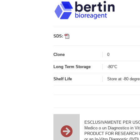
SDS:
Clone
0
Long Term Storage
-80°C
Shelf Life
Store at -80 degr
ESCLUSIVAMENTE PER USO DI RI
Medico o un Diagnostico in Vit
PRODUCT FOR RESEARCH USE ON
or an In-Vitro Diagnostic (IVD).