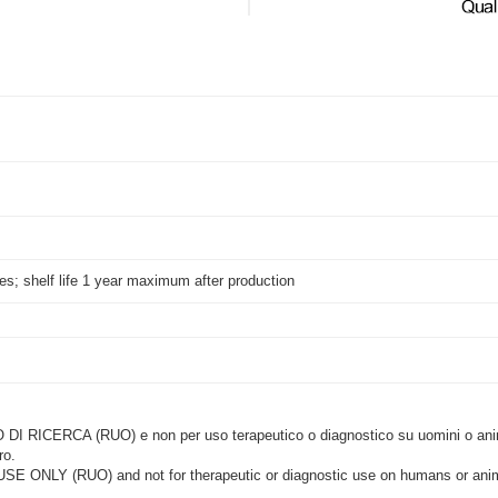
ees; shelf life 1 year maximum after production
CERCA (RUO) e non per uso terapeutico o diagnostico su uomini o animal
ro.
LY (RUO) and not for therapeutic or diagnostic use on humans or anima