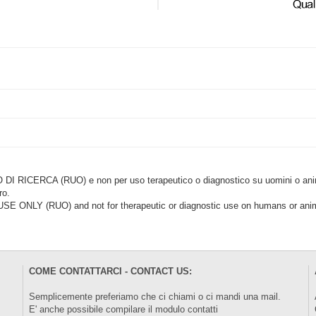
CERCA (RUO) e non per uso terapeutico o diagnostico su uomini o animal
ro.
LY (RUO) and not for therapeutic or diagnostic use on humans or anima
COME CONTATTARCI - CONTACT US:
Semplicemente preferiamo che ci chiami o ci mandi una mail.
E' anche possibile compilare il modulo
contatti