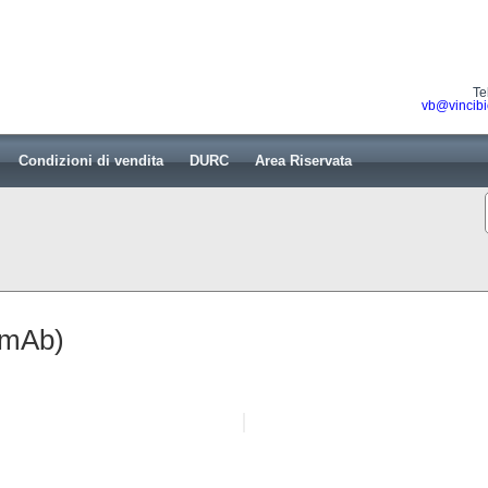
Te
vb@vincibi
Condizioni di vendita
DURC
Area Riservata
(mAb)