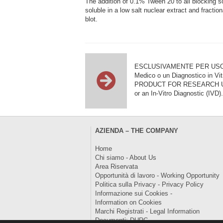
The addition of 0.1% Tween 20 to all blocking 
soluble in a low salt nuclear extract and fracti
blot.
ESCLUSIVAMENTE PER USO DI RI
Medico o un Diagnostico in Vit
PRODUCT FOR RESEARCH USE ON
or an In-Vitro Diagnostic (IVD).
AZIENDA – THE COMPANY
Home
Chi siamo - About Us
Area Riservata
Opportunità di lavoro - Working Opportunity
Politica sulla Privacy - Privacy Policy
Informazione sui Cookies -
Information on Cookies
Marchi Registrati - Legal Information
Documenti: DURC