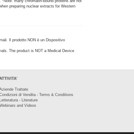
d. *Note: many chromatin-bound proteins are not
 when preparing nuclear extracts for Western
i. Il prodotto NON è un Dispositivo
ls. The product is NOT a Medical Device
ATTIVITA'
Aziende Trattate
Condizioni di Vendita - Terms & Conditions
Letteratura - Literature
Webinars and Videos