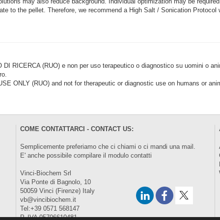
solutions may also reduce background. Individual optimization may be require
onate to the pellet. Therefore, we recommend a High Salt / Sonication Protocol
CERCA (RUO) e non per uso terapeutico o diagnostico su uomini o animal
ro.
LY (RUO) and not for therapeutic or diagnostic use on humans or anima
COME CONTATTARCI - CONTACT US:
Semplicemente preferiamo che ci chiami o ci mandi una mail.
E' anche possibile compilare il modulo
contatti
Vinci-Biochem Srl
Via Ponte di Bagnolo, 10
50059 Vinci (Firenze) Italy
vb@vincibiochem.it
Tel:+39 0571 568147
P. IVA 05706610481