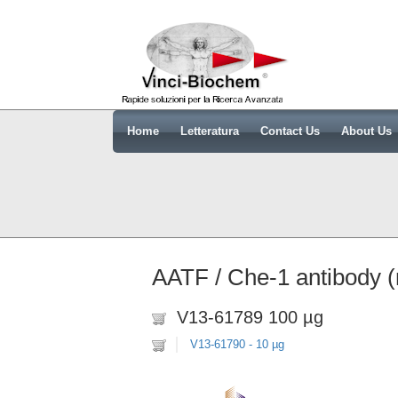
Home
Letteratura
Contact Us
About Us
AATF / Che-1 antibody 
V13-61789 100 µg
V13-61790 - 10 µg