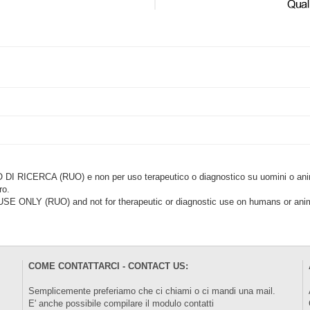
CERCA (RUO) e non per uso terapeutico o diagnostico su uomini o animal
ro.
LY (RUO) and not for therapeutic or diagnostic use on humans or anima
COME CONTATTARCI - CONTACT US:
Semplicemente preferiamo che ci chiami o ci mandi una mail.
E' anche possibile compilare il modulo
contatti