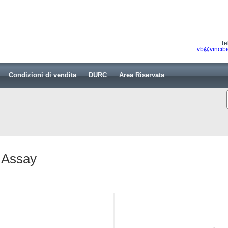
Te
vb@vincibi
Condizioni di vendita
DURC
Area Riservata
 Assay