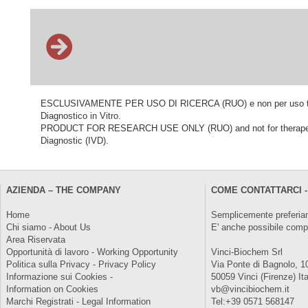
ESCLUSIVAMENTE PER USO DI RICERCA (RUO) e non per uso terapeu
Diagnostico in Vitro.
PRODUCT FOR RESEARCH USE ONLY (RUO) and not for therapeutic o
Diagnostic (IVD).
AZIENDA – THE COMPANY
COME CONTATTARCI -
Home
Semplicemente preferiam
Chi siamo - About Us
E' anche possibile comp
Area Riservata
Opportunità di lavoro - Working Opportunity
Vinci-Biochem Srl
Politica sulla Privacy - Privacy Policy
Via Ponte di Bagnolo, 1
Informazione sui Cookies -
50059 Vinci (Firenze) Ita
Information on Cookies
vb@vincibiochem.it
Marchi Registrati - Legal Information
Tel:+39 0571 568147