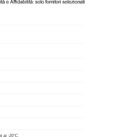
ght at -20°C.