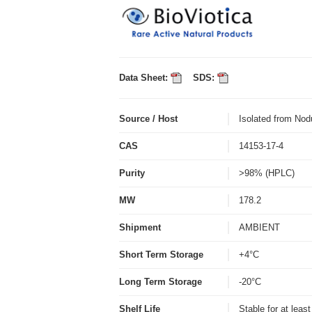
Data Sheet:
SDS:
Source / Host
Isolated from No
CAS
14153-17-4
Purity
>98% (HPLC)
MW
178.2
Shipment
AMBIENT
Short Term Storage
+4°C
Long Term Storage
-20°C
Shelf Life
Stable for at leas