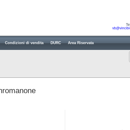
Te
vb@vincibi
Condizioni di vendita
DURC
Area Riservata
chromanone