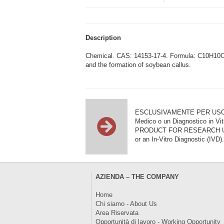
Description
Chemical. CAS: 14153-17-4. Formula: C10H10O3.
and the formation of soybean callus.
ESCLUSIVAMENTE PER USO DI RI
Medico o un Diagnostico in Vit
PRODUCT FOR RESEARCH USE ON
or an In-Vitro Diagnostic (IVD).
AZIENDA – THE COMPANY
Home
Chi siamo - About Us
Area Riservata
Opportunità di lavoro - Working Opportunity