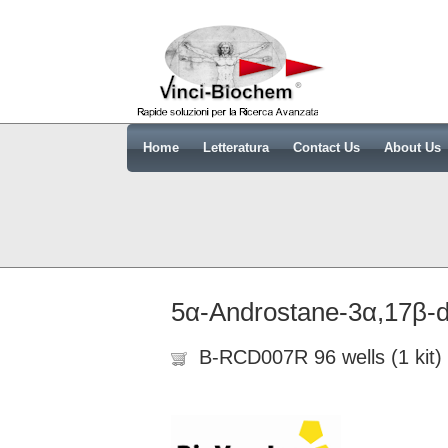
Home
Letteratura
Contact Us
About Us
5α-Androstane-3α,17β-d
B-RCD007R 96 wells (1 kit)