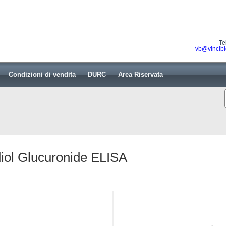
Te
vb@vincibi
Condizioni di vendita
DURC
Area Riservata
iol Glucuronide ELISA