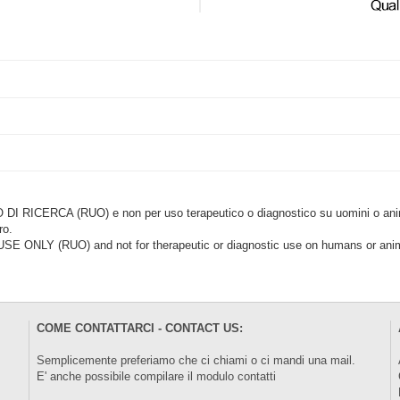
CERCA (RUO) e non per uso terapeutico o diagnostico su uomini o animal
ro.
LY (RUO) and not for therapeutic or diagnostic use on humans or anima
COME CONTATTARCI - CONTACT US:
Semplicemente preferiamo che ci chiami o ci mandi una mail.
E' anche possibile compilare il modulo
contatti