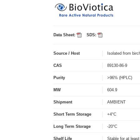
Data Sheet:
SDS:
Source / Host
Isolated from birc
CAS
89130-86-9
Purity
>96% (HPLC)
MW
604.9
Shipment
AMBIENT
Short Term Storage
+4°C
Long Term Storage
-20°C
Shelf Life
Stable for at leas