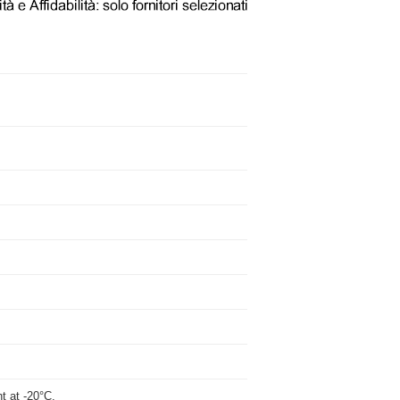
ght at -20°C.