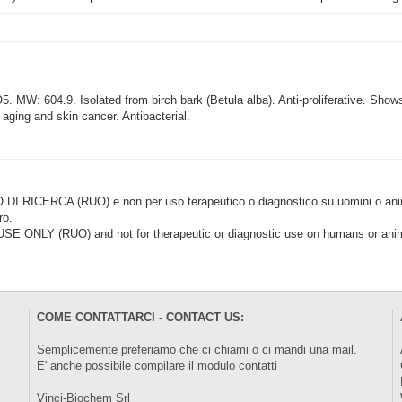
MW: 604.9. Isolated from birch bark (Betula alba). Anti-proliferative. Shows
aging and skin cancer. Antibacterial.
CERCA (RUO) e non per uso terapeutico o diagnostico su uomini o animal
ro.
LY (RUO) and not for therapeutic or diagnostic use on humans or anima
COME CONTATTARCI - CONTACT US:
Semplicemente preferiamo che ci chiami o ci mandi una mail.
E' anche possibile compilare il modulo
contatti
Vinci-Biochem Srl