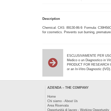
Description
Chemical. CAS: 89130-86-9. Formula: C39H56O5. 
for cosmetics. Prevents sun burning, premature 
ESCLUSIVAMENTE PER USO DI RI
Medico o un Diagnostico in Vit
PRODUCT FOR RESEARCH USE ON
or an In-Vitro Diagnostic (IVD).
AZIENDA – THE COMPANY
Home
Chi siamo - About Us
Area Riservata
Opportunità di lavoro - Working Opportunity