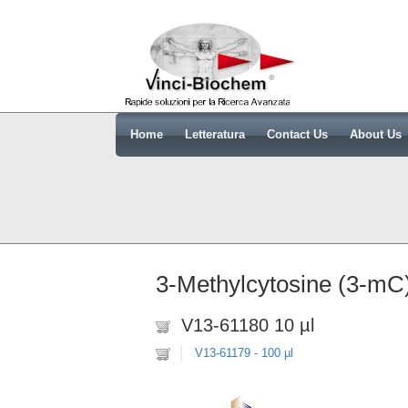
Home
Letteratura
Contact Us
About Us
3-Methylcytosine (3-mC)
V13-61180 10 µl
V13-61179 - 100 µl