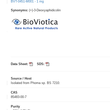
BVT-0451-M001 - 1 mg
Synonyms:
(+)-3-Deoxyaphidicolin
Data Sheet:
SDS:
Source / Host
Isolated from Phoma sp. BS 7210.
CAS
85483-00-7
Purity