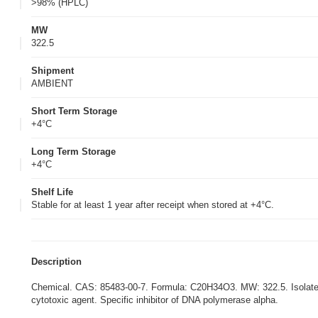
>98% (HPLC)
MW
322.5
Shipment
AMBIENT
Short Term Storage
+4°C
Long Term Storage
+4°C
Shelf Life
Stable for at least 1 year after receipt when stored at +4°C.
Description
Chemical. CAS: 85483-00-7. Formula: C20H34O3. MW: 322.5. Isolated
cytotoxic agent. Specific inhibitor of DNA polymerase alpha.