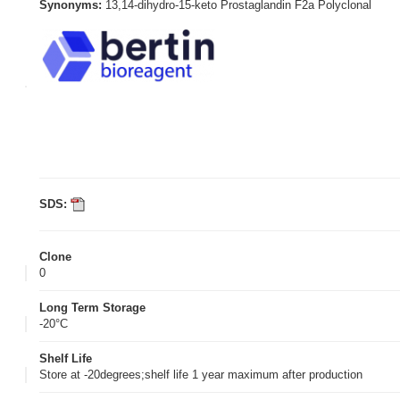
Synonyms:
13,14-dihydro-15-keto Prostaglandin F2a Polyclonal
SDS:
Clone
0
Long Term Storage
-20°C
Shelf Life
Store at -20degrees;shelf life 1 year maximum after production