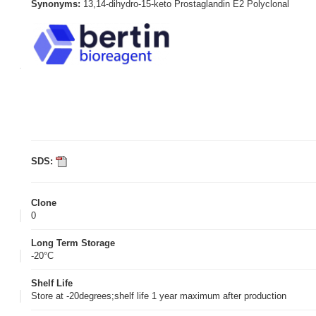
Synonyms:
13,14-dihydro-15-keto Prostaglandin E2 Polyclonal
SDS:
Clone
0
Long Term Storage
-20°C
Shelf Life
Store at -20degrees;shelf life 1 year maximum after production