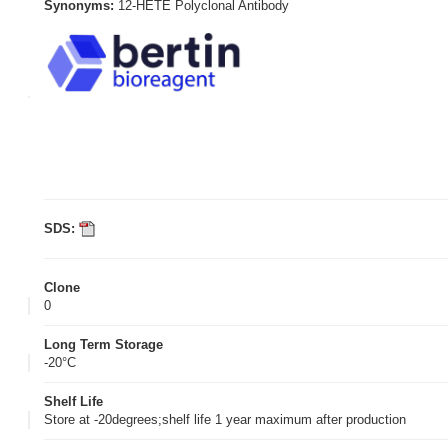
Synonyms:
12-HETE Polyclonal Antibody
SDS:
Clone
0
Long Term Storage
-20°C
Shelf Life
Store at -20degrees;shelf life 1 year maximum after production