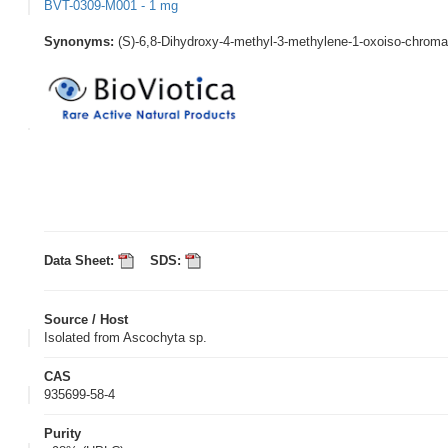
BVT-0309-M001 - 1 mg
Synonyms:
(S)-6,8-Dihydroxy-4-methyl-3-methylene-1-oxoiso-chrom
Data Sheet:
SDS:
Source / Host
Isolated from Ascochyta sp.
CAS
935699-58-4
Purity