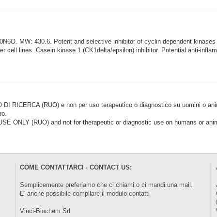
N6O. MW: 430.6. Potent and selective inhibitor of cyclin dependent kina
ncer cell lines. Casein kinase 1 (CK1delta/epsilon) inhibitor. Potential anti-inf
CERCA (RUO) e non per uso terapeutico o diagnostico su uomini o animal
ro.
LY (RUO) and not for therapeutic or diagnostic use on humans or anima
COME CONTATTARCI - CONTACT US:
Semplicemente preferiamo che ci chiami o ci mandi una mail.
E' anche possibile compilare il modulo
contatti
Vinci-Biochem Srl