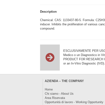
Description
Chemical. CAS: 1133437-80-5. Formula: C25H30
inducer. Inhibits the proliferation of various ca
compound.
ESCLUSIVAMENTE PER USO DI RI
Medico o un Diagnostico in Vit
PRODUCT FOR RESEARCH USE ON
or an In-Vitro Diagnostic (IVD).
AZIENDA – THE COMPANY
Home
Chi siamo - About Us
Area Riservata
Opportunità di lavoro - Working Opportunity