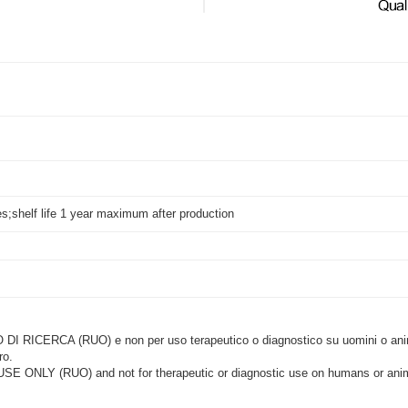
es;shelf life 1 year maximum after production
CERCA (RUO) e non per uso terapeutico o diagnostico su uomini o animal
ro.
LY (RUO) and not for therapeutic or diagnostic use on humans or anima