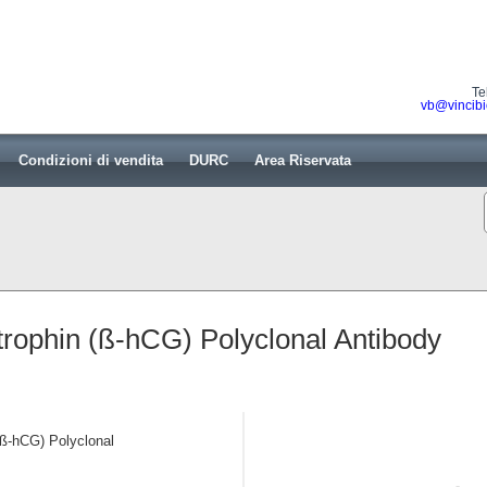
Te
vb@vincibi
Condizioni di vendita
DURC
Area Riservata
ophin (ß-hCG) Polyclonal Antibody
ß-hCG) Polyclonal