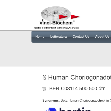
Home
Letteratura
Contact Us
About Us
ß Human Choriogonadotr
BER-C03114.500 500 dtn
Synonyms:
Beta Human Choriogonadotrophin (