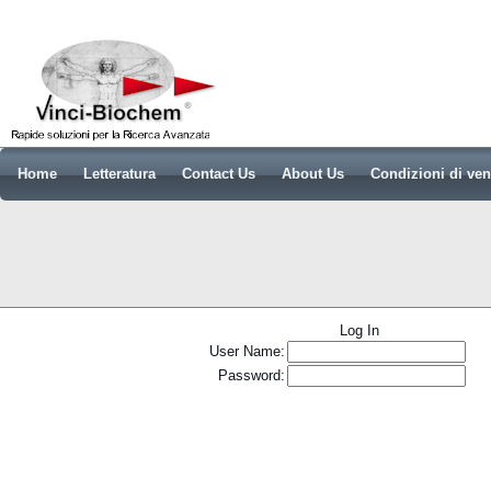
Home
Letteratura
Contact Us
About Us
Condizioni di ven
Log In
User Name:
Password: