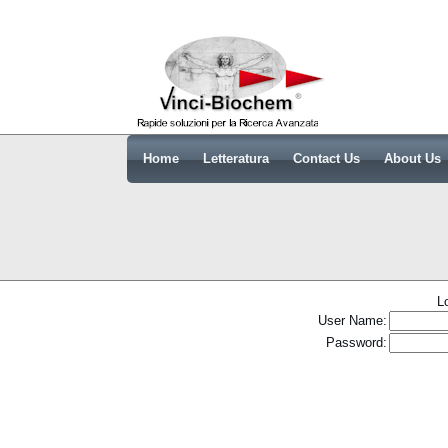
Home
Letteratura
Contact Us
About Us
L
User Name:
Password: