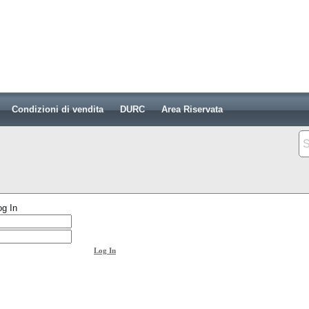
Condizioni di vendita
DURC
Area Riservata
og In
Log In